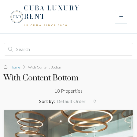
CUBA LUXURY
RENT
☰
CLR
IN CUBA SINCE 2000
Home
With Content Bottom
With Content Bottom
18 Properties
Sort by:
Default Order